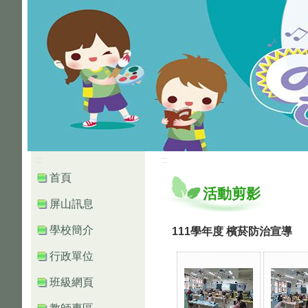
:::
:::
首頁
活動剪影
屏山訊息
學校簡介
111學年度 檳菸防治宣導
行政單位
班級網頁