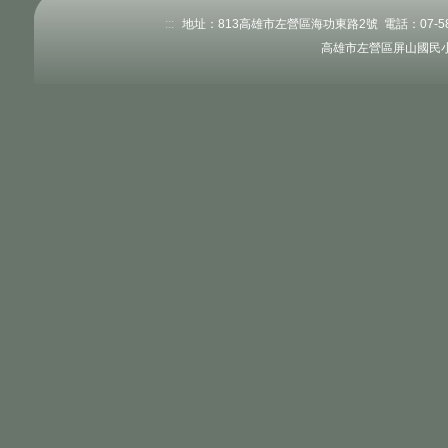
:::
地址：813高雄市左營區海功東路2號 電話：07-58345
高雄市左營區屏山國民小