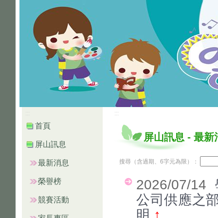
:::
:::
首頁
屏山訊息
-
最新
屏山訊息
搜尋（含過期、6字元為限）：
最新消息
榮譽榜
2026/07/14
公司供應之
競賽活動
明
↑