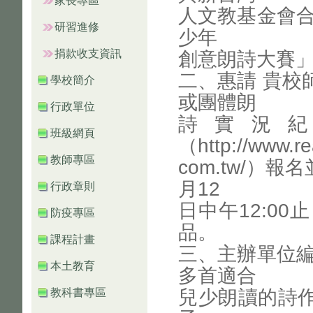
家長專區
人文教基金會合
研習進修
少年
捐款收支資訊
創意朗詩大賽
二、惠請 貴校
學校簡介
或團體朗
行政單位
詩實況
班級網頁
（http://www.r
教師專區
com.tw/）
月12
行政章則
日中午12:0
防疫專區
品。
課程計畫
三、主辦單位編
本土教育
多首適合
教科書專區
兒少朗讀的詩