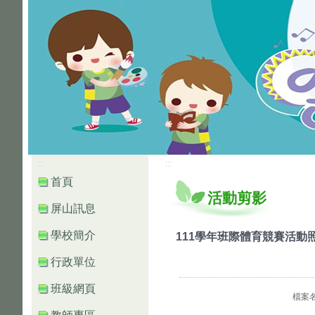
:::
:::
首頁
活動剪影
屏山訊息
學校簡介
111學年班際體育競賽活動
行政單位
班級網頁
檔案名