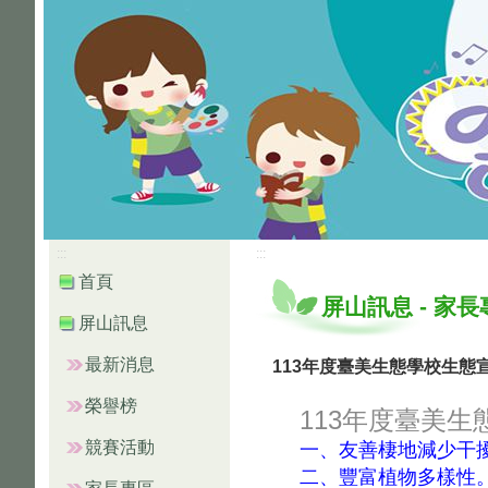
:::
:::
首頁
屏山訊息
-
家長
屏山訊息
最新消息
113年度臺美生態學校生態
榮譽榜
113年度臺美
競賽活動
一、友善棲地減少干
二、豐富植物多樣性