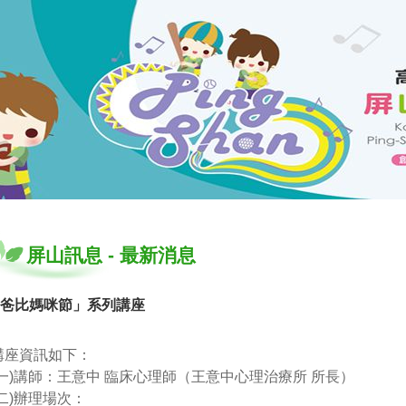
屏山訊息
-
最新消息
爸比媽咪節」系列講座
講座資訊如下：
(一)講師：王意中 臨床心理師（王意中心理治療所 所長）
(二)辦理場次：