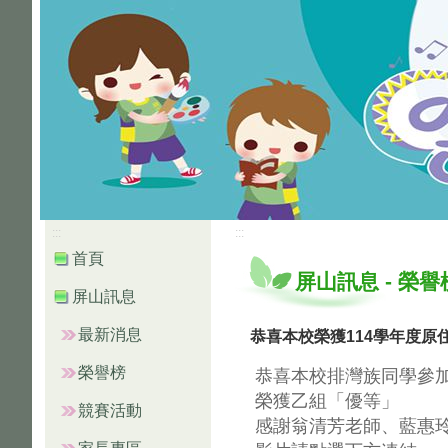
:::
:::
首頁
屏山訊息
-
榮譽
屏山訊息
最新消息
恭喜本校榮獲114學年度原
榮譽榜
恭喜本校排灣族同學參加
榮獲乙組「優等」
競賽活動
感謝翁清芳老師、藍惠