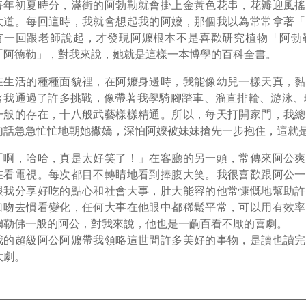
每年初夏時分，滿街的阿勃勒就會掛上金黃色花串，花瓣迎風搖
大道。每回這時，我就會想起我的阿嬤，那個我以為常常拿著「
有一回跟老師說起，才發現阿嬤根本不是喜歡研究植物「阿勃
「阿德勒」，對我來說，她就是這樣一本博學的百科全書。
在生活的種種面貌裡，在阿嬤身邊時，我能像幼兒一樣天真，黏
著我通過了許多挑戰，像帶著我學騎腳踏車、溜直排輪、游泳、
一般的存在，十八般武藝樣樣精通。所以，每天打開家門，我總
句話急急忙忙地朝她撒嬌，深怕阿嬤被妹妹搶先一步抱住，這就
「啊，哈哈，真是太好笑了！」在客廳的另一頭，常傳來阿公爽
在看電視。每次都目不轉睛地看到捧腹大笑。我很喜歡跟阿公一
跟我分享好吃的點心和社會大事，肚大能容的他常慷慨地幫助許
口吻去慣看變化，任何大事在他眼中都稀鬆平常，可以用有效率
彌勒佛一般的阿公，對我來說，他也是一齣百看不厭的喜劇。
我的超級阿公阿嬤帶我領略這世間許多美好的事物，是讀也讀完
大劇。