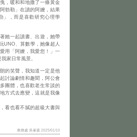
曳，暖和和地撒了一條黃金
阿勃勒」在讀的阿嬤，結果
勒」，而是喜歡研究心理學
著她一起讀書、出遊，她帶
玩UNO、算數學，她像超人
愛用「阿嬤，我愛您！」一
是我家日常風景。
朗的笑聲，我知道一定是他
起討論劇情和趣聞，阿公會
多團體，也喜歡老生常談的
地方式去應變，這就是我像
，看也看不膩的超級大書與
教務處 吳峯森 2025/01/10