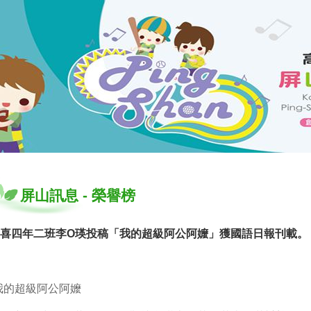
屏山訊息
-
榮譽榜
喜四年二班李O瑛投稿「我的超級阿公阿嬤」獲國語日報刊載。
我的超級阿公阿嬤