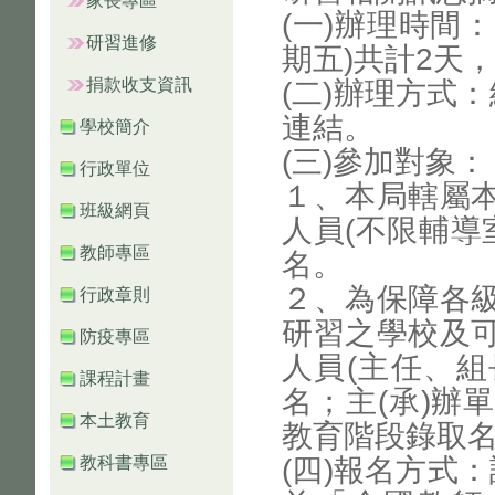
家長專區
(一)辦理時間：
研習進修
期五)共計2天
捐款收支資訊
(二)辦理方式：
連結。
學校簡介
(三)參加對象：
行政單位
１、本局轄屬
班級網頁
人員(不限輔導
教師專區
名。
２、為保障各
行政章則
研習之學校及
防疫專區
人員(主任、組
課程計畫
名；主(承)辦
本土教育
教育階段錄取
教科書專區
(四)報名方式：